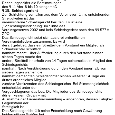
Rechnungsprüfer die Bestimmungen
des § 11 Abs. 8 bis 10 sinngemäß.
§ 15: Schiedsgericht
Zur Schlichtung von allen aus dem Vereinsverhältnis entstehenden
Streitigkeiten ist das
vereinsinterne Schiedsgericht berufen. Es ist eine
„Schlichtungseinrichtung“ im Sinne des
Vereinsgesetzes 2002 und kein Schiedsgericht nach den §§ 577 ff
ZPO.
Das Schiedsgericht setzt sich aus drei ordentlichen
Vereinsmitgliedern zusammen. Es wird
derart gebildet, dass ein Streitteil dem Vorstand ein Mitglied als
Schiedsrichter schriftlich
namhaft macht. Über Aufforderung durch den Vorstand binnen
sieben Tagen macht der
andere Streitteil innerhalb von 14 Tagen seinerseits ein Mitglied des
Schiedsgerichts
namhaft. Nach Verständigung durch den Vorstand innerhalb von
sieben Tagen wählen die
namhaft gemachten Schiedsrichter binnen weiterer 14 Tage ein
drittes ordentliches Mitglied
zum/zur Vorsitzenden des Schiedsgerichts. Bei Stimmengleichheit
entscheidet unter den
Vorgeschlagenen das Los. Die Mitglieder des Schiedsgerichts
dürfen keinem Organ – mit
Ausnahme der Generalversammlung – angehören, dessen Tätigkeit
Gegenstand der
Streitigkeit ist.
Das Schiedsgericht fällt seine Entscheidung nach Gewährung
beiderseitigen Gehörs bei