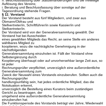
h. Beschlussfassung über Statutenänderungen und die freiwillige
Auflösung des Vereins;
i. Beratung und Beschlussfassung über sonstige auf der
Tagesordnung stehende Fragen.
§ 11: Vorstand
Der Vorstand besteht aus fünf Mitgliedern, und zwar aus
Obmann/Obfrau und
Stellvertreter/in, Schriftführer/in sowie Kassier/in und
Stellvertreter/in.
Der Vorstand wird von der Generalversammlung gewählt. Der
Vorstand hat bei Ausscheiden
eines gewählten Mitglieds das Recht, an seine Stelle ein anderes
wählbares Mitglied zu
kooptieren, wozu die nachträgliche Genehmigung in der
nächstfolgenden
Generalversammlung einzuholen ist. Fällt der Vorstand ohne
Selbstergänzung durch
Kooptierung überhaupt oder auf unvorhersehbar lange Zeit aus, so
ist jeder
Rechnungsprüfer verpflichtet, unverzüglich eine außerordentliche
Generalversammlung zum
Zweck der Neuwahl eines Vorstands einzuberufen. Sollten auch die
Rechnungsprüfer
handlungsunfähig sein, hat jedes ordentliche Mitglied, das die
Notsituation erkennt,
unverzüglich die Bestellung eines Kurators beim zuständigen
Gericht zu beantragen, der
umgehend eine außerordentliche Generalversammlung
einzuberufen hat.
Die Funktionsperiode des Vorstands beträgt vier Jahre; Wiederwahl