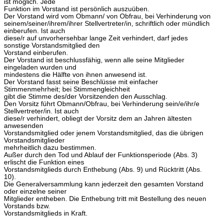
ist möglich. Jede
Funktion im Vorstand ist persönlich auszuüben.
Der Vorstand wird vom Obmann/ von Obfrau, bei Verhinderung von
seinem/seiner/ihrem/ihrer Stellvertreter/in, schriftlich oder mündlich
einberufen. Ist auch
diese/r auf unvorhersehbar lange Zeit verhindert, darf jedes
sonstige Vorstandsmitglied den
Vorstand einberufen.
Der Vorstand ist beschlussfähig, wenn alle seine Mitglieder
eingeladen wurden und
mindestens die Hälfte von ihnen anwesend ist.
Der Vorstand fasst seine Beschlüsse mit einfacher
Stimmenmehrheit; bei Stimmengleichheit
gibt die Stimme des/der Vorsitzenden den Ausschlag.
Den Vorsitz führt Obmann/Obfrau, bei Verhinderung sein/e/ihr/e
Stellvertreter/in. Ist auch
diese/r verhindert, obliegt der Vorsitz dem an Jahren ältesten
anwesenden
Vorstandsmitglied oder jenem Vorstandsmitglied, das die übrigen
Vorstandsmitglieder
mehrheitlich dazu bestimmen.
Außer durch den Tod und Ablauf der Funktionsperiode (Abs. 3)
erlischt die Funktion eines
Vorstandsmitglieds durch Enthebung (Abs. 9) und Rücktritt (Abs.
10).
Die Generalversammlung kann jederzeit den gesamten Vorstand
oder einzelne seiner
Mitglieder entheben. Die Enthebung tritt mit Bestellung des neuen
Vorstands bzw.
Vorstandsmitglieds in Kraft.