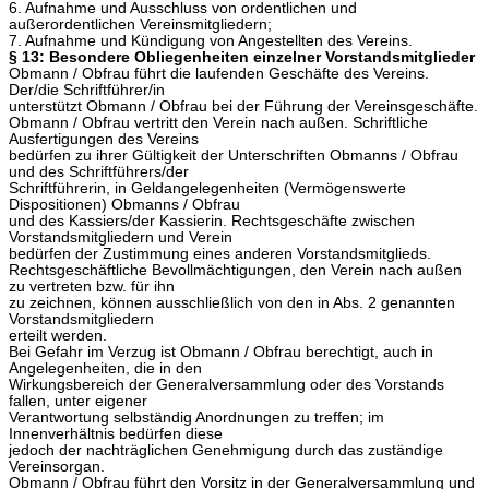
6. Aufnahme und Ausschluss von ordentlichen und
außerordentlichen Vereinsmitgliedern;
7. Aufnahme und Kündigung von Angestellten des Vereins.
§ 13: Besondere Obliegenheiten einzelner Vorstandsmitglieder
Obmann / Obfrau führt die laufenden Geschäfte des Vereins.
Der/die Schriftführer/in
unterstützt Obmann / Obfrau bei der Führung der Vereinsgeschäfte.
Obmann / Obfrau vertritt den Verein nach außen. Schriftliche
Ausfertigungen des Vereins
bedürfen zu ihrer Gültigkeit der Unterschriften Obmanns / Obfrau
und des Schriftführers/der
Schriftführerin, in Geldangelegenheiten (Vermögenswerte
Dispositionen) Obmanns / Obfrau
und des Kassiers/der Kassierin. Rechtsgeschäfte zwischen
Vorstandsmitgliedern und Verein
bedürfen der Zustimmung eines anderen Vorstandsmitglieds.
Rechtsgeschäftliche Bevollmächtigungen, den Verein nach außen
zu vertreten bzw. für ihn
zu zeichnen, können ausschließlich von den in Abs. 2 genannten
Vorstandsmitgliedern
erteilt werden.
Bei Gefahr im Verzug ist Obmann / Obfrau berechtigt, auch in
Angelegenheiten, die in den
Wirkungsbereich der Generalversammlung oder des Vorstands
fallen, unter eigener
Verantwortung selbständig Anordnungen zu treffen; im
Innenverhältnis bedürfen diese
jedoch der nachträglichen Genehmigung durch das zuständige
Vereinsorgan.
Obmann / Obfrau führt den Vorsitz in der Generalversammlung und